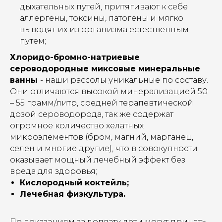
дыхательных путей, притягивают к себе
аллергены, токсины, патогены и мягко
выводят их из организма естественным
путем;
Хлоридо-бромно-натриевые
сероводородные миксовые минеральные
ванны
- наши рассолы уникальные по составу.
Они отличаются высокой минерализацией 50
– 55 грамм/литр, средней терапевтической
дозой сероводорода, так же содержат
огромное количество хелатных
микроэлементов (бром, магний, марганец,
селен и многие другие), что в совокупности
оказывает мощный лечебный эффект без
вреда для здоровья;
Кислородный коктейль;
Лечебная физкультура.
По показаниям за доплату дети могут принять